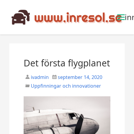
S
k
in
i
p
t
o
c
o
Det första flygplanet
n
t
ivadmin
september 14, 2020
e
n
Uppfinningar och innovationer
t